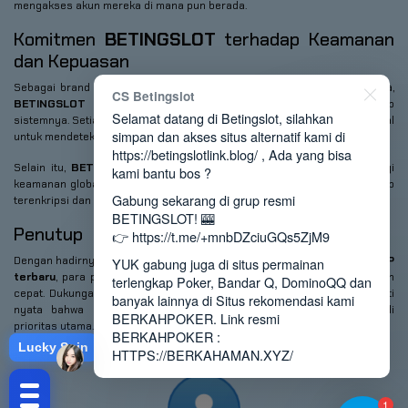
mengakses akun mereka di mana pun berada.
Komitmen
BETINGSLOT
terhadap Keamanan
dan Kepuasan
Sebagai brand besar yang menaruh fokus pada kenyamanan pengguna,
CS Betingslot
BETINGSLOT
menegakkan standar keamanan tertinggi dalam setiap
Selamat datang di Betingslot, silahkan
sistemnya. Setiap aktivitas login dicatat dengan sistem pelacakan internal
simpan dan akses situs alternatif kami di
untuk mendeteksi potensi ancaman siber sedini mungkin.
https://betingslotlink.blog/
, Ada yang bisa
Selain itu,
BETINGSLOT
juga bekerja sama dengan penyedia teknologi
kami bantu bos ?
keamanan global untuk memastikan setiap koneksi yang digunakan tetap
Gabung sekarang di grup resmi
terenkripsi dan terlindungi dari serangan pihak ketiga.
BETINGSLOT! 🎰
Penutup
👉
https://t.me/+mnbDZciuGQs5ZjM9
Dengan hadirnya
link login alternatif BETINGSLOT khusus member VIP
YUK gabung juga di situs permainan
terbaru
, para pengguna kini memiliki akses yang lebih stabil, aman, dan
terlengkap Poker, Bandar Q, DominoQQ dan
cepat. Dukungan penuh dari tim profesional
BETINGSLOT
menjadi bukti
banyak lainnya di Situs rekomendasi kami
nyata bahwa kenyamanan dan keamanan pengguna selalu menjadi
BERKAHPOKER. Link resmi
prioritas utama.
BERKAHPOKER :
Lucky Spin
HTTPS://BERKAHAMAN.XYZ/
1